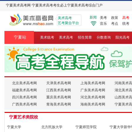
宁夏美术高考网·宁夏美术高考考生必上宁夏美术高考综合门户
新闻
美考
政策
高考
美术高考
艺考聚合平台
音乐
考点
统考
宁夏站
美术统考
美术高考
招生简章
分数查询
阳光高考
美术论坛
北京美术高考网
天津美术高考网
上海美术高考网
河南美术
福建美术高考网
江西美术高考网
广东美术高考网
湖北美术
四川美术高考网
重庆美术高考网
河北美术高考网
山西美术
广西美术高考网
青海美术高考网
海南美术高考网
宁夏美术
宁夏艺术类院校
宁夏大学
北方民族大学
宁夏师范学院
宁夏大学新华