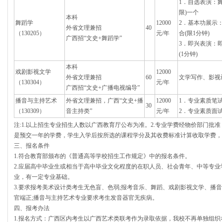
1．自选表演：
限)一个
本科
舞蹈学
12000
2．基本功展示
外省文理兼招
40
（130205）
元/年
合(限1分钟)
广西招“文史+舞蹈学”
3．即兴表演：
(1分钟)
本科
戏剧影视文学
12000
外省文理兼招
60
文学写作、影
（130304）
元/年
广西招“文史+广播电视编导”
播音与主持艺术
外省文理兼招，广西“文史+播
12000
1．专业素质笔
30
（130309）
音主持类”
元/年
2．专业素质面
注:1.以上招生专业招生人数以广西教育厅公布为准。2.专业学费经物价部门批
是预交一年的学费，学生入学后按所选的课程学分及其收费标准计算收取学费，
三、报名条件
1.符合教育部颁布的《普通高等学校招生工作规定》中的报名条件。
2.应届高中毕业生或相当于高中毕业文化程度的在职人员、社会青年、中等专
业，有一定专业基础。
3.要求报考美术设计类考生无色盲、色弱;报考音乐、舞蹈、戏剧影视文学、播
官端正;播音与主持艺术专业要求考生发音器官无疾病。
四、报考办法
1.报名方式：广西区内考生以广西艺术类联考作为录取依据，我校不再单独组