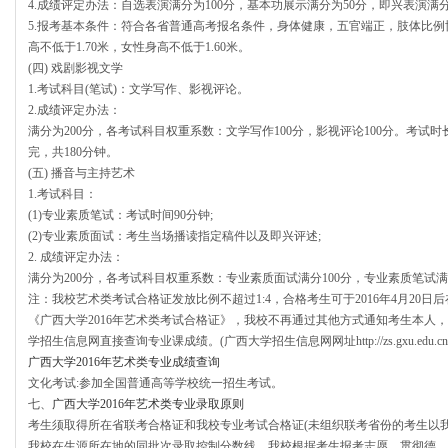
4.成绩评定办法：自选表演满分为100分，基本功展示满分为50分，即兴表演满分
5.报考基本条件：符合各省普通高考报名条件，身体健康，五官端正，肢体比例
高不低于1.70米，女性身高不低于1.60米。
(四) 戏剧影视文学
1.考试科目(笔试)：文学写作、影视评论。
2.成绩评定办法：
满分为200分，各考试科目权重系数：文学写作100分，影视评论100分。考试
完，共180分钟。
(五) 播音与主持艺术
1.考试科目：
(1)专业素质笔试：考试时间90分钟;
(2)专业素质面试：考生当场播读指定稿件以及即兴评述;
2. 成绩评定办法：
满分为200分，各考试科目权重系数：专业素质面试满分100分，专业素质笔试满
注：我校艺术类考试合格证发放比例不超过1:4，合格考生可于2016年4月20
《广西大学2016年艺术类考试合格证》，我校不再通过其他方式通知考生本人
学招生信息网直接查询专业课成绩。(广西大学招生信息网网址http://zs.gxu.edu.cn
广西大学2016年艺术类专业成绩查询
文化考试:参加全国普通高等学校统一招生考试。
七、
广西大学2016年艺术类专业录取原则
考生须取得所在省联考合格证和我校专业考试合格证(未组织联考省份的考生以
我校在生源所在地的同批次录取控制分数线，我校根据考生报考志愿，贯彻德、