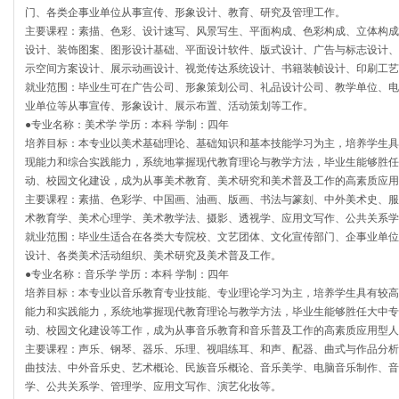
门、各类企事业单位从事宣传、形象设计、教育、研究及管理工作。
主要课程：素描、色彩、设计速写、风景写生、平面构成、色彩构成、立体构成
设计、装饰图案、图形设计基础、平面设计软件、版式设计、广告与标志设计、
示空间方案设计、展示动画设计、视觉传达系统设计、书籍装帧设计、印刷工艺
就业范围：毕业生可在广告公司、形象策划公司、礼品设计公司、教学单位、电
业单位等从事宣传、形象设计、展示布置、活动策划等工作。
●专业名称：美术学 学历：本科 学制：四年
培养目标：本专业以美术基础理论、基础知识和基本技能学习为主，培养学生具
现能力和综合实践能力，系统地掌握现代教育理论与教学方法，毕业生能够胜任
动、校园文化建设，成为从事美术教育、美术研究和美术普及工作的高素质应用
主要课程：素描、色彩学、中国画、油画、版画、书法与篆刻、中外美术史、服
术教育学、美术心理学、美术教学法、摄影、透视学、应用文写作、公共关系学
就业范围：毕业生适合在各类大专院校、文艺团体、文化宣传部门、企事业单位
设计、各类美术活动组织、美术研究及美术普及工作。
●专业名称：音乐学 学历：本科 学制：四年
培养目标：本专业以音乐教育专业技能、专业理论学习为主，培养学生具有较高
能力和实践能力，系统地掌握现代教育理论与教学方法，毕业生能够胜任大中专
动、校园文化建设等工作，成为从事音乐教育和音乐普及工作的高素质应用型人
主要课程：声乐、钢琴、器乐、乐理、视唱练耳、和声、配器、曲式与作品分析
曲技法、中外音乐史、艺术概论、民族音乐概论、音乐美学、电脑音乐制作、音
学、公共关系学、管理学、应用文写作、演艺化妆等。