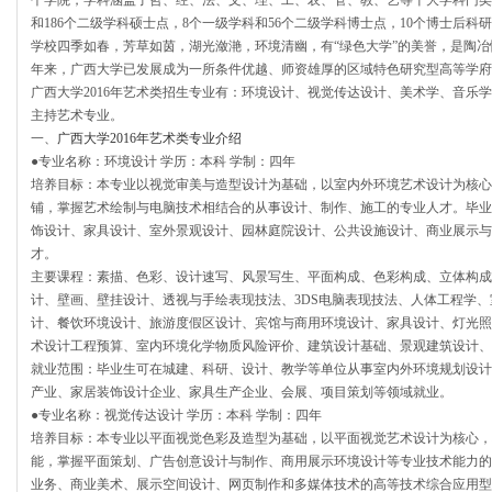
个学院，学科涵盖了哲、经、法、文、理、工、农、管、教、艺等十大学科门类，
和186个二级学科硕士点，8个一级学科和56个二级学科博士点，10个博士后科
学校四季如春，芳草如茵，湖光潋滟，环境清幽，有“绿色大学”的美誉，是陶冶
年来，广西大学已发展成为一所条件优越、师资雄厚的区域特色研究型高等学府
广西大学2016年艺术类招生专业有：环境设计、视觉传达设计、美术学、音乐
主持艺术专业。
一、
广西大学2016年艺术类专业介绍
●专业名称：环境设计 学历：本科 学制：四年
培养目标：本专业以视觉审美与造型设计为基础，以室内外环境艺术设计为核心
铺，掌握艺术绘制与电脑技术相结合的从事设计、制作、施工的专业人才。毕业
饰设计、家具设计、室外景观设计、园林庭院设计、公共设施设计、商业展示与
才。
主要课程：素描、色彩、设计速写、风景写生、平面构成、色彩构成、立体构成
计、壁画、壁挂设计、透视与手绘表现技法、3DS电脑表现技法、人体工程学
计、餐饮环境设计、旅游度假区设计、宾馆与商用环境设计、家具设计、灯光照
术设计工程预算、室内环境化学物质风险评价、建筑设计基础、景观建筑设计、
就业范围：毕业生可在城建、科研、设计、教学等单位从事室内外环境规划设计
产业、家居装饰设计企业、家具生产企业、会展、项目策划等领域就业。
●专业名称：视觉传达设计 学历：本科 学制：四年
培养目标：本专业以平面视觉色彩及造型为基础，以平面视觉艺术设计为核心，
能，掌握平面策划、广告创意设计与制作、商用展示环境设计等专业技术能力的
业务、商业美术、展示空间设计、网页制作和多媒体技术的高等技术综合应用型