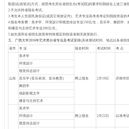
取面试(或笔试)方式，按照考生所在省招生办(考试院)的要求到我校在上述三省
2.不允许跨省报名考试。
3.考生本人凭居民身份证(或其它有效证件)、艺术专业高考准考证到我校所设的
4.报名考务费：美术学、环境设计和视觉传达专业150元/生，音乐学、舞蹈学、
和播音与主持艺术专业200元/生。
5.如生源所在省招生政策有特殊规定则按该省相关政策执行。
五、
广西大学2016年艺术类分省专业及考试安排
(具体测试时间、地点以各省招
省市
专 业
报名时间
考试时间
考 点
美术学
环境设计
视觉传达设计
山东
音乐学 (音乐表演、音乐教育)
网上报名
2月19日
济南市
舞蹈学
戏剧影视文学
播音与主持艺术
美术学
环境设计
网上报名
2月22日
以准考
视觉传达设计