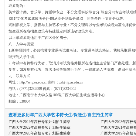
取原则为：
美术设计类、音乐学、舞蹈学专业：不分文理科按综合分[综合分=(专业考试成绩/
成绩/文化考试成绩满分)×40]从高分到低分录取，同等条件下文化分优先;
戏剧影视文学、播音与主持艺术专业：不分文理科以专业考试成绩为基准择优录
如生源所在省招生政策有特殊规定则以该省政策为准。
以上录取原则适用于广西区外的省份。
八、入学与复查
1.新生报到时，必须携带专业课考试准考证、专业课考试合格证、我校录取通
理报到入学手续。
2. 考试中有舞弊行为者，取消其考试资格并报所在省招生主管部门严肃处理。
复查，如发现有代考、冒名顶替等舞弊行为的，一律取消入学资格，退回生源所
九、联系方式
网址：http://zs.gxu.edu.cn 邮箱：zsk@gxu.edu.cn
电话：(0771)3232999 传真：(0771)3234955
地址：广西南宁市大学东路100号广西大学招生就业指导中心
邮编：530004
查看更多历年广西大学艺术特长生/保送生/自主招生简章
广西大学2024年高校专项计划招生简章
广西大学2023年高
广西大学2022年高校专项计划招生简章
广西大学2021年高
广西大学2020年高校专项计划招生简章
广西大学2019年高