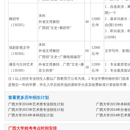
1．自选表演：
限)一个
本科
舞蹈学
12000
2．基本功展示
外省文理兼招
40
（130205）
元/年
合(限1分钟)
广西招“文史+舞蹈学”
3．即兴表演：
(1分钟)
本科
戏剧影视文学
12000
外省文理兼招
60
文学写作、影
（130304）
元/年
广西招“文史+广播电视编导”
播音与主持艺术
外省文理兼招，广西“文史+播
12000
1．专业素质笔
30
（130309）
音主持类”
元/年
2．专业素质面
注:1.以上招生专业招生人数以广西教育厅公布为准。2.专业学费经物价部门批
是预交一年的学费，学生入学后按所选的课程学分及其收费标准计算收取学费，
查看更多历年招生计划
广西大学2016年艺术类专业招生计划
广西大学2015年本科
广西大学2015年艺术类专业招生计划
广西大学2014年分
广西大学2014年本科招生计划
广西大学2014年艺
广西大学校考考点时间安排