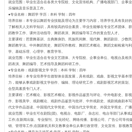
就业范围：毕业生适合在各类大专院校、文化宣传机构、广播电视部门、企事业
乐编辑及音乐普及工作。
●专业名称：舞蹈学 学历：本科 学制：四年
培养目标：本专业以舞蹈专业技能及理论为主要学习内容，培养学生具有良好的
了解相关人文科学知识，具有较高的综合素质，毕业生能够在专业艺术团体、群
蹈教学工作、课外活动指导、舞蹈表演、舞蹈编导等工作的复合型人才。
主要课程：芭蕾舞基训、古典舞身韵、民族民间舞、现代舞、舞蹈剧目、少数民
舞蹈教学法、中外舞蹈简史、舞蹈写作教程、舞蹈艺术概论、舞蹈文献检索与利
学、基础乐理、心理学、教育学等。
就业范围：毕业生适合在专业文艺团体、大专院校、企事业单位、电视台及相关
蹈表演、舞蹈编导、艺术指导及舞蹈科研工作。
●专业名称：戏剧影视文学 学历：本科 学制：四年
培养目标：本专业培养学生德智体全面发展，具有戏剧、戏曲、影视文学基本理
力，能够从事戏剧影视文学创作、编辑、理论研究工作，戏剧影视艺术的策划、
合型高素质专门人才。
主要课程：艺术概论、影视艺术概论、影视作品鉴赏与评论、中外电影史、影视
作、影视美学、戏剧概论、戏剧作品鉴赏与批评、中外戏剧史、戏剧戏曲剧本写
代文学作品选读、中国现代文学简史、中国当代文学简史、外国文学简史、广播
就业范围：毕业生可在剧院(团)、电视台、电影厂、杂志社、电台等部门从事
工作;在新闻出版、专业报刊、文化经纪、网络传播、影视公司、广告公司等传
销、管理等工作;在国家机关和文教事业单位从事行政管理、文化宣传、影视教