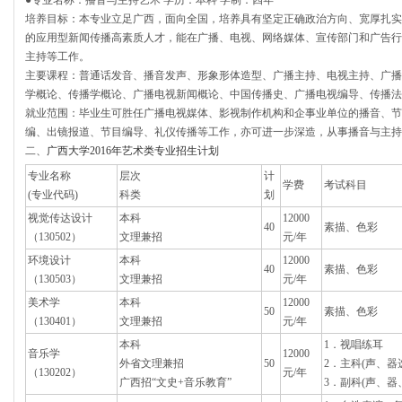
●专业名称：播音与主持艺术 学历：本科 学制：四年
培养目标：本专业立足广西，面向全国，培养具有坚定正确政治方向、宽厚扎实
的应用型新闻传播高素质人才，能在广播、电视、网络媒体、宣传部门和广告行
主持等工作。
主要课程：普通话发音、播音发声、形象形体造型、广播主持、电视主持、广播
学概论、传播学概论、广播电视新闻概论、中国传播史、广播电视编导、传播法
就业范围：毕业生可胜任广播电视媒体、影视制作机构和企事业单位的播音、节
编、出镜报道、节目编导、礼仪传播等工作，亦可进一步深造，从事播音与主持
二、
广西大学2016年艺术类专业招生计划
专业名称
层次
计
学费
考试科目
(专业代码)
科类
划
视觉传达设计
本科
12000
40
素描、色彩
（130502）
文理兼招
元/年
环境设计
本科
12000
40
素描、色彩
（130503）
文理兼招
元/年
美术学
本科
12000
50
素描、色彩
（130401）
文理兼招
元/年
本科
1．视唱练耳
音乐学
12000
外省文理兼招
50
2．主科(声、器
（130202）
元/年
广西招“文史+音乐教育”
3．副科(声、器