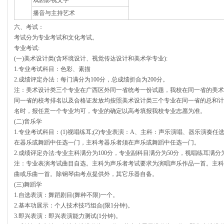
戏剧影视文学
播音与主持艺术
六、考试：
考试分为专业考试和文化考试。
专业考试:
(一)美术设计类(含环境设计、视觉传达设计和美术学专业):
1.专业考试科目：色彩、素描
2.成绩评定办法：每门满分为100分，总成绩折合为200分。
注：美术设计类三个专业在广西区外同一省统考一份试题，我校在同一省的美术
同一省的校考排名以及合格证发放均按照美术设计类三个专业在同一省的总和计
名时，报任意一个专业均可，专业的确定以高考填报我校专业志愿为准。
(二)音乐学
1.专业考试科目：(1)视唱练耳;(2)专业表演：A、主科：声乐演唱、器乐演奏
在器乐或舞蹈中任选一门，主科考器乐者须在声乐或舞蹈中任选一门。
2.成绩评定办法:专业主科满分为100分，专业副科目满分为50分，视唱练耳满分为
注：专业表演考试曲目自选。主科为声乐者考试要求为演唱声乐作品一首。主科
曲或乐曲一首。除钢琴由考点提供外，其它乐器自备。
(三)舞蹈学
1.自选表演：舞蹈剧目(舞种不限)一个。
2.基本功展示：个人技术技巧组合(限1分钟)。
3.即兴表演：即兴表演能力测试(1分钟)。